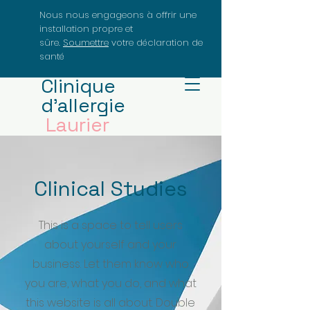
Nous nous engageons à offrir une
installation propre et
sûre.
Soumettre
votre déclaration de
santé
Clinique
d'allergie
Laurier
Dr J. Delcarpio
Clinical Studies
This is a space to tell users
about yourself and your
business. Let them know who
you are, what you do, and what
this website is all about. Double